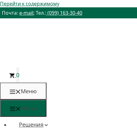
Перейти к содержимому
Почта:
e-mail
; Тел.:
(099) 163-30-40
0
Меню
Меню
Решения