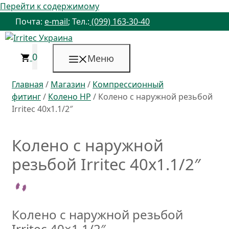
Перейти к содержимому
Почта:
e-mail
; Тел.:
(099) 163-30-40
0
Меню
Главная
/
Магазин
/
Компрессионный
фитинг
/
Колено НР
/ Колено с наружной резьбой
Irritec 40х1.1/2″
Колено с наружной
резьбой Irritec 40х1.1/2″
Колено с наружной резьбой
Irritec 40×1.1/2″