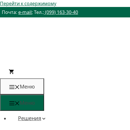
Перейти к содержимому
Почта:
e-mail
; Тел.:
(099) 163-30-40
Меню
Меню
Решения