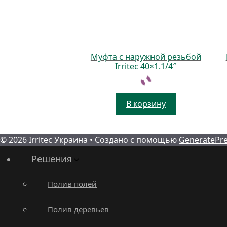
Муфта с наружной резьбой
Irritec 40×1.1/4″
В корзину
© 2026 Irritec Украина
• Создано с помощью
GeneratePr
Решения
Полив полей
Полив деревьев