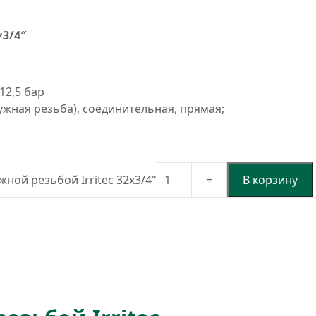
×3/4″
12,5 бар
ужная резьба), соединительная, прямая;
ной резьбой Irritec 32x3/4"
В корзину