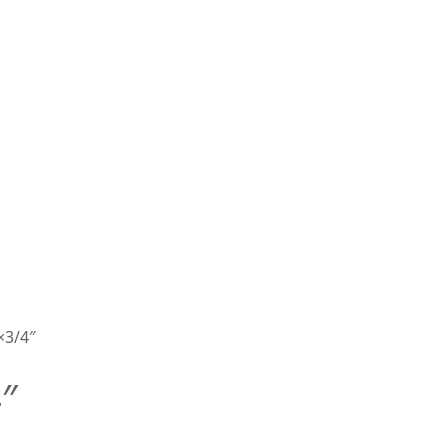
×3/4″
″