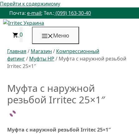
Перейти к содержимому
Почта:
e-mail
; Тел.:
(099) 163-30-40
0
Меню
Главная
/
Магазин
/
Компрессионный
фитинг
/
Муфты НР
/ Муфта с наружной резьбой
Irritec 25×1″
Муфта с наружной
резьбой Irritec 25×1″
Муфта с наружной резьбой Irritec 25×1″