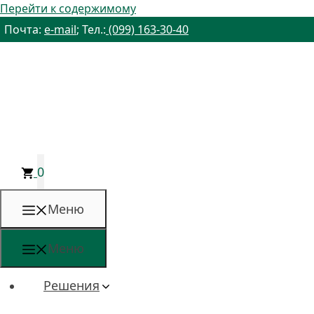
Перейти к содержимому
Почта:
e-mail
; Тел.:
(099) 163-30-40
0
Меню
Меню
Решения