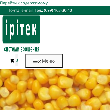
Перейти к содержимому
Почта:
e-mail
; Тел.:
(099) 163-30-40
0
Меню